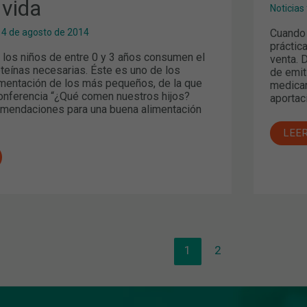
 vida
Noticias
Cuando 
14 de agosto de 2014
práctic
los niños de entre 0 y 3 años consumen el
venta. 
oteínas necesarias. Éste es uno de los
de emit
limentación de los más pequeños, de la que
medicam
conferencia “¿Qué comen nuestros hijos?
aportac
mendaciones para una buena alimentación
LEE
1
2