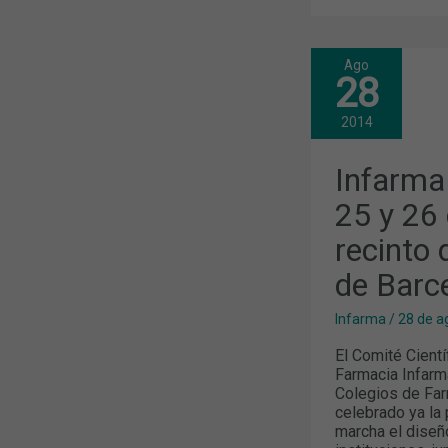
Ago
INFARMA
28
BARCELONA
2015:
24,
2014
25
Y
26
Infarma
DE
MARZO
25 y 26
EN
EL
recinto 
NUEVO
RECINTO
DE
de Barc
GRAN
VÍA
DE
Infarma
/
28 de a
LA
FIRA
El Comité Cient
DE
Farmacia Infarm
BARCELONA
Colegios de Far
celebrado ya la 
marcha el diseñ