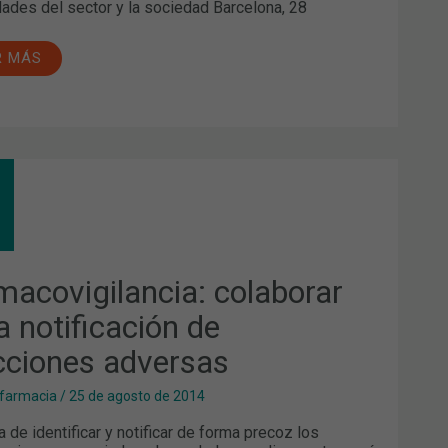
ades del sector y la sociedad Barcelona, 28
R MÁS
MACOVIGILANCIA:
ABORAR
IFICACIÓN
CCIONES
macovigilancia: colaborar
ERSAS
a notificación de
cciones adversas
 farmacia
/
25 de agosto de 2014
a de identificar y notificar de forma precoz los