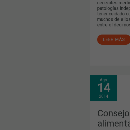
necesites medic
patologías inde
tener cuidado 
muchos de ellos
entre el decimo
LEER MÁS
Ago
CONSEJOS
14
PARA
UNA
BUENA
2014
ALIMENTAC
EN
LOS
Consejo
PRIMEROS
AÑOS
aliment
DE
VIDA