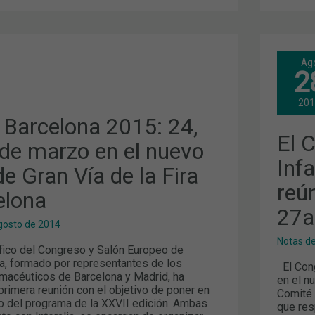
EL
Ag
COM
2
CIE
DE
INF
20
BAR
201
 Barcelona 2015: 24,
SE
El 
REÚ
 de marzo en el nuevo
PAR
PON
Inf
de Gran Vía de la Fira
EN
MAR
reú
LA
elona
27A
27a
EDI
gosto de 2014
Notas d
ífico del Congreso y Salón Europeo de
a, formado por representantes de los
El Cong
macéuticos de Barcelona y Madrid, ha
en el n
primera reunión con el objetivo de poner en
Comité 
o del programa de la XXVII edición. Ambas
que res