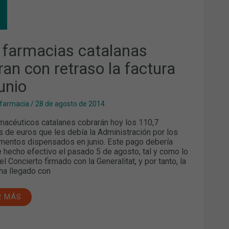
MACIAS
ALANAS
RAN
RASO
 farmacias catalanas
TURA
ran con retraso la factura
IO
unio
 farmacia
/
28 de agosto de 2014
macéuticos catalanes cobrarán hoy los 110,7
s de euros que les debía la Administración por los
entos dispensados en junio. Este pago debería
 hecho efectivo el pasado 5 de agosto, tal y como lo
l Concierto firmado con la Generalitat, y por tanto, la
 ha llegado con
R MÁS