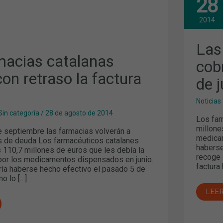
28
FAR
CAT
COB
2014
CON
RET
LA
Las
FAC
macias catalanas
DE
cob
JUN
on retraso la factura
de j
Noticias
Sin categoría
/
28 de agosto de 2014
Los far
millone
 septiembre las farmacias volverán a
medicam
 de deuda Los farmacéuticos catalanes
haberse
 110,7 millones de euros que les debía la
recoge e
por los medicamentos dispensados en junio.
factura
ía haberse hecho efectivo el pasado 5 de
mo lo […]
LEE