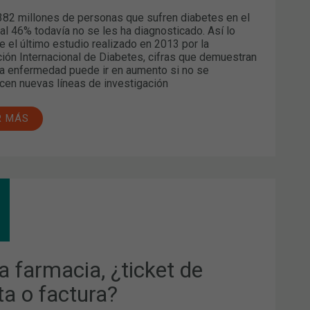
382 millones de personas que sufren diabetes en el
al 46% todavía no se les ha diagnosticado. Así lo
e el último estudio realizado en 2013 por la
ión Internacional de Diabetes, cifras que demuestran
a enfermedad puede ir en aumento si no se
cen nuevas líneas de investigación
R MÁS
MACIA,
CKET
TA
a farmacia, ¿ticket de
TURA?
ta o factura?