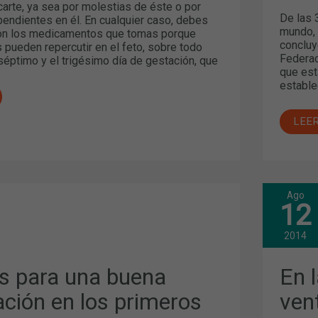
arte, ya sea por molestias de éste o por
De las 
pendientes en él. En cualquier caso, debes
mundo, 
con los medicamentos que tomas porque
concluy
 pueden repercutir en el feto, sobre todo
Federac
séptimo y el trigésimo día de gestación, que
que est
estable
LEE
Ago
EN
12
LA
FAR
¿TI
2014
IÓN
DE
VEN
O
s para una buena
En l
FAC
ación en los primeros
ven