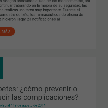
s riesgos asociados al uso de los medicamentos, así
ntinuar trabajando en la mejora de su seguridad, las
as realizan una tarea muy importante. Durante el
semestre del año, los farmacéuticos de oficina de
a hicieron llegar 23 notificaciones al
R MÁS
BETES:
MO
VENIR
UCIR
PLICACIONES?
betes: ¿cómo prevenir o
ucir las complicaciones?
olegial
/
19 de agosto de 2014