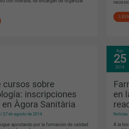
unto con Interalia, se encargan de organizar
necesid
LEE
Ago
FAR
25
COL
EN
LA
2014
GÍA:
NOT
NES
DE
REA
e cursos sobre
Far
ADV
ogía: inscripciones
en l
 en Àgora Sanitària
rea
/
27 de agosto de 2014
Noticias
sigue apostando por la formación de calidad.
A la hor