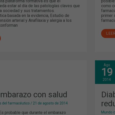
sta plataforma formativa es que el
posible
da estar al día de las patologías claves que
como co
ra sociedad y sus tratamientos.
farmaci
ica basada en la evidencia, Estudio de
primer 
sión arterial y Anafilaxia y alergia a los
farmaci
conforman
LEE
Ago
DIA
19
¿CÓ
PRE
O
2014
RED
LAS
COM
 embarazo con salud
Dia
red
 del farmacéutico
/
21 de agosto de 2014
s probable que durante el embarazo
Mundo c