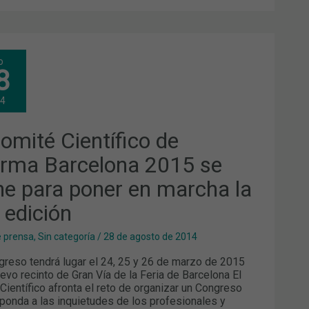
o
ITÉ
8
NTÍFICO
ARMA
14
CELONA
5
Comité Científico de
NE
A
ER
arma Barcelona 2015 se
CHA
ne para poner en marcha la
 edición
CIÓN
e prensa
,
Sin categoría
/
28 de agosto de 2014
reso tendrá lugar el 24, 25 y 26 de marzo de 2015
uevo recinto de Gran Vía de la Feria de Barcelona El
Científico afronta el reto de organizar un Congreso
ponda a las inquietudes de los profesionales y