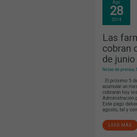
Ago
FARMACIAS
28
CATALANAS
COBRAN
CON
2014
RETRASO
LA
FACTURA
Las far
DE
JUNIO
cobran c
de junio
Notas de prensa
,
El próximo 5 de
acumular un mes
cobrarán hoy los
Administración 
Este pago deber
agosto, tal y co
LEER MÁS