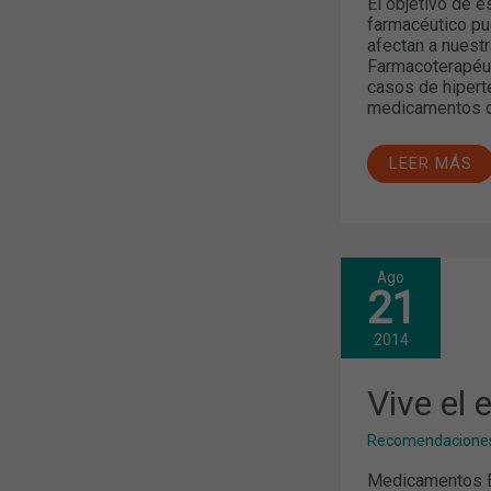
El objetivo de e
farmacéutico pue
afectan a nuest
Farmacoterapéut
casos de hiperten
medicamentos 
LEER MÁS
Ago
VIVE
21
EL
EMBARAZO
CON
2014
SALUD
Vive el
Recomendaciones
Medicamentos E