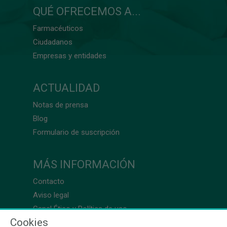
QUÉ OFRECEMOS A...
Farmacéuticos
Ciudadanos
Empresas y entidades
ACTUALIDAD
Notas de prensa
Blog
Formulario de suscripción
MÁS INFORMACIÓN
Contacto
Aviso legal
Canal Ético y Política de uso
Cookies