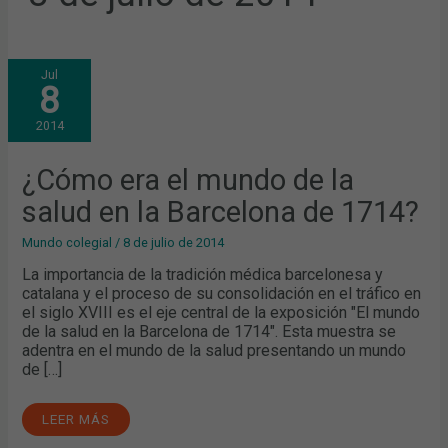
¿CÓMO
Jul
ERA
8
EL
MUNDO
DE
2014
LA
SALUD
EN
LA
¿Cómo era el mundo de la
BARCELONA
DE
salud en la Barcelona de 1714?
1714?
Mundo colegial
/
8 de julio de 2014
La importancia de la tradición médica barcelonesa y
catalana y el proceso de su consolidación en el tráfico en
el siglo XVIII es el eje central de la exposición "El mundo
de la salud en la Barcelona de 1714". Esta muestra se
adentra en el mundo de la salud presentando un mundo
de […]
LEER MÁS