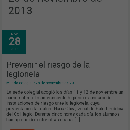
2013
PREVENIR
Nov
EL
28
RIESGO
DE
LA
2013
LEGIONELA
Prevenir el riesgo de la
legionela
Mundo colegial
/
28 de noviembre de 2013
La sede colegial acogió los días 11 y 12 de noviembre un
curso sobre el mantenimiento higiénico-sanitario de
instalaciones de riesgo ante la legionela, cuya
presentación la realizó Núria Oliva, vocal de Salud Pública
del Col· legio. Durante cinco horas cada día, los alumnos
han aprendido, entre otras cosas, […]