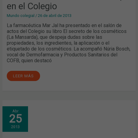
en el Colegio
Mundo colegial
/
26 de abril de 2013
La farmacéutica Mar Jal ha presentado en el salón de
actos del Colegio su libro El secreto de los cosméticos
(La Mansarda), que despeja dudas sobre las
propiedades, los ingredientes, la aplicación o el
etiquetado de los cosméticos. La acompañó Núria Bosch,
vocal de Dermofarmacia y Productos Sanitarios del
COFB, quien destacó
LEER MÁS
EVALUACIÓN
Abr
DE
25
FÁRMACOS
ONCOLÓGICOS
2013