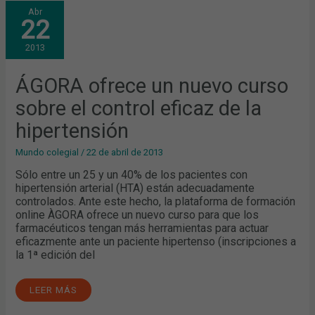
ÁGORA
Abr
OFRECE
22
UN
NUEVO
CURSO
2013
SOBRE
EL
CONTROL
EFICAZ
ÁGORA ofrece un nuevo curso
DE
LA
sobre el control eficaz de la
HIPERTENSIÓN
hipertensión
Mundo colegial
/
22 de abril de 2013
Sólo entre un 25 y un 40% de los pacientes con
hipertensión arterial (HTA) están adecuadamente
controlados. Ante este hecho, la plataforma de formación
online ÀGORA ofrece un nuevo curso para que los
farmacéuticos tengan más herramientas para actuar
eficazmente ante un paciente hipertenso (inscripciones a
la 1ª edición del
LEER MÁS