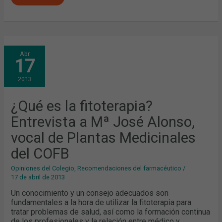
¿QUÉ
Abr
ES
17
LA
FITOTERAPIA?
ENTREVISTA
2013
A
Mª
JOSÉ
ALONSO,
¿Qué es la fitoterapia?
VOCAL
DE
Entrevista a Mª José Alonso,
PLANTAS
MEDICINALES
DEL
vocal de Plantas Medicinales
COFB
del COFB
Opiniones del Colegio
,
Recomendaciones del farmacéutico
/
17 de abril de 2013
Un conocimiento y un consejo adecuados son
fundamentales a la hora de utilizar la fitoterapia para
tratar problemas de salud, así como la formación continua
de los profesionales y la relación entre médico y