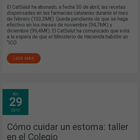
El CatSalut ha abonado, a fecha 30 de abril, las recetas
dispensadas en las farmacias catalanas durante el mes
de febrero (103,5M€). Queda pendiente de que se haga
efectivo en los meses de noviembre (94,7M€) y
diciembre (99,4M€). El CatSalut ha comunicado que está
a la espera de que el Ministerio de Hacienda habilite un
“ICO
LEER MÁS
CÓMO
Abr
CUIDAR
29
UN
ESTOMA:
TALLER
2013
EN
EL
COLEGIO
Cómo cuidar un estoma: taller
en el Colegio