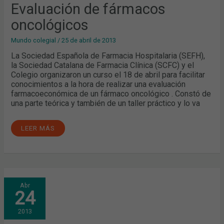
Evaluación de fármacos
oncológicos
Mundo colegial
/
25 de abril de 2013
La Sociedad Española de Farmacia Hospitalaria (SEFH),
la Sociedad Catalana de Farmacia Clínica (SCFC) y el
Colegio organizaron un curso el 18 de abril para facilitar
conocimientos a la hora de realizar una evaluación
farmacoeconómica de un fármaco oncológico . Constó de
una parte teórica y también de un taller práctico y lo va
LEER MÁS
COMPLEMENTOS
Abr
NUTRICIONALES
24
Y
DEPORTE:
¿POR
2013
QUÉ
ES