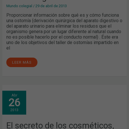
Mundo colegial
/
29 de abril de 2013
Proporcionar información sobre qué es y cómo funciona
una ostomía (derivación quirúrgica del aparato digestivo o
del aparato urinario para eliminar los residuos que el
organismo genera por un lugar diferente al natural cuando
no es posible hacerlo por el conducto normal) . Éste era
uno de los objetivos del taller de ostomías impartido en
el
LEER MÁS
EL
Abr
SECRETO
26
DE
LOS
COSMÉTICOS,
2013
EN
EL
COLEGIO
El secreto de los cosméticos,