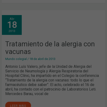
TRATAMIENTO
Abr
DE
18
LA
ALERGIA
CON
2013
VACUNAS
Tratamiento de la alergia con
vacunas
Mundo colegial
/
18 de abril de 2013
Antonio Luís Valero, jefe de la Unidad de Alergia del
Servicio de Neumología y Alergia Respiratoria del
Hospital Clínic, ha impartido en el Colegio la conferencia
“Tratamiento de la alergia con vacunas: todo lo que el
farmacéutico debe saber”. El acto, celebrado el 16 de
abril, ha contado con el patrocinio de Laboratorios Leti.
Mercedes Barau, vocal de
LEER MÁS