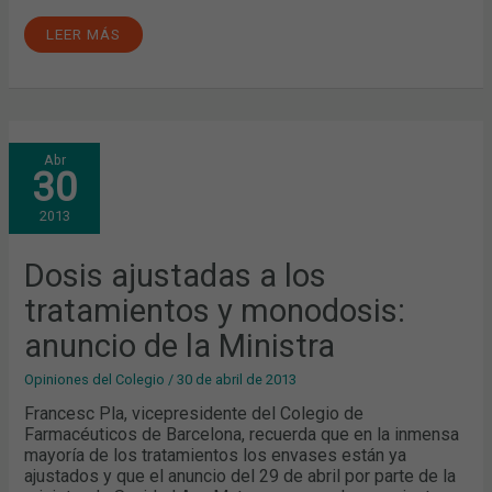
LEER MÁS
DOSIS
Abr
AJUSTADAS
30
A
LOS
TRATAMIENTOS
2013
Y
MONODOSIS:
ANUNCIO
DE
Dosis ajustadas a los
LA
MINISTRA
tratamientos y monodosis:
anuncio de la Ministra
Opiniones del Colegio
/
30 de abril de 2013
Francesc Pla, vicepresidente del Colegio de
Farmacéuticos de Barcelona, recuerda que en la inmensa
mayoría de los tratamientos los envases están ya
ajustados y que el anuncio del 29 de abril por parte de la