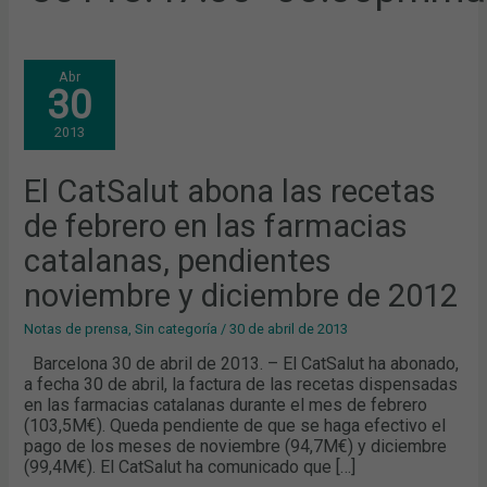
EL
Abr
CATSALUT
30
ABONA
LAS
RECETAS
2013
DE
FEBRERO
EN
LAS
El CatSalut abona las recetas
FARMACIAS
CATALANAS,
de febrero en las farmacias
PENDIENTES
NOVIEMBRE
Y
catalanas, pendientes
DICIEMBRE
DE
noviembre y diciembre de 2012
2012
Notas de prensa
,
Sin categoría
/
30 de abril de 2013
Barcelona 30 de abril de 2013. – El CatSalut ha abonado,
a fecha 30 de abril, la factura de las recetas dispensadas
en las farmacias catalanas durante el mes de febrero
(103,5M€). Queda pendiente de que se haga efectivo el
pago de los meses de noviembre (94,7M€) y diciembre
(99,4M€). El CatSalut ha comunicado que […]