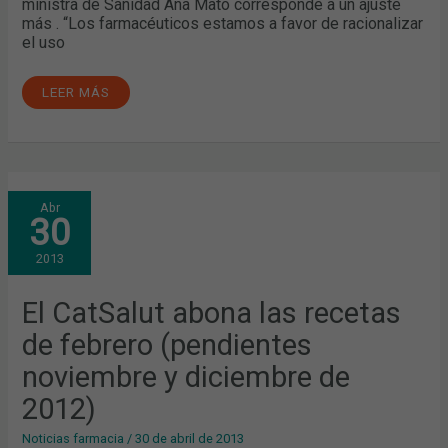
ministra de Sanidad Ana Mato corresponde a un ajuste
más . “Los farmacéuticos estamos a favor de racionalizar
el uso
LEER MÁS
EL
Abr
CATSALUT
30
ABONA
LAS
RECETAS
2013
DE
FEBRERO
(PENDIENTES
NOVIEMBRE
El CatSalut abona las recetas
Y
DICIEMBRE
de febrero (pendientes
DE
2012)
noviembre y diciembre de
2012)
Noticias farmacia
/
30 de abril de 2013