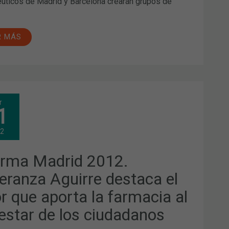
uticos de Madrid y Barcelona crearán grupos de
R MÁS
ARMA
r
RID
1
.
ERANZA
IRRE
12
TACA
OR
arma Madrid 2012.
RTA
eranza Aguirre destaca el
MACIA
or que aporta la farmacia al
ESTAR
estar de los ciudadanos
DADANOS