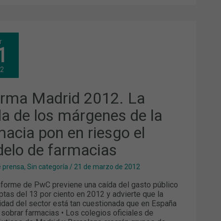
ARMA
r
RID
1
.
DA
12
GENES
arma Madrid 2012. La
MACIA
da de los márgenes de la
macia pon en riesgo el
SGO
elo de farmacias
ELO
MACIAS
e prensa
,
Sin categoría
/
21 de marzo de 2012
forme de PwC previene una caída del gasto público
ptas del 13 por ciento en 2012 y advierte que la
lidad del sector está tan cuestionada que en España
 sobrar farmacias • Los colegios oficiales de