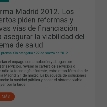
ORMAS
arma Madrid 2012. Los
VAS
S
ertos piden reformas y
ANCIACIÓN
A
vas vías de financiación
GURAR
 asegurar la viabilidad del
BILIDAD
TEMA
tema de salud
UD
e prensa
,
Sin categoría
/
22 de marzo de 2012
tan el copago como solución y abogan por
zar servicios, revisar la cartera de servicios o
r sólo la tecnología eficiente, entre otras fórmulas de
cia Madrid, 21 de marzo. La búsqueda de soluciones
nanciar la sanidad pública y hacer el sistema viable
ayer por la tarde
R MÁS