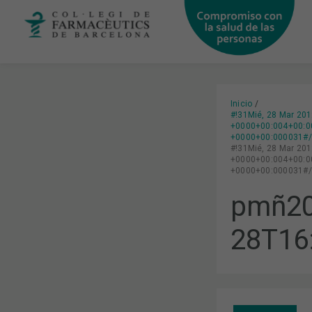
Ir
al
contenido
Inicio
#!31Mié, 28 Mar 20
+0000+00:004+00:0
+0000+00:000031#/3
#!31Mié, 28 Mar 20
+0000+00:004+00:0
+0000+00:000031#/3
pmñ20
28T16
EL