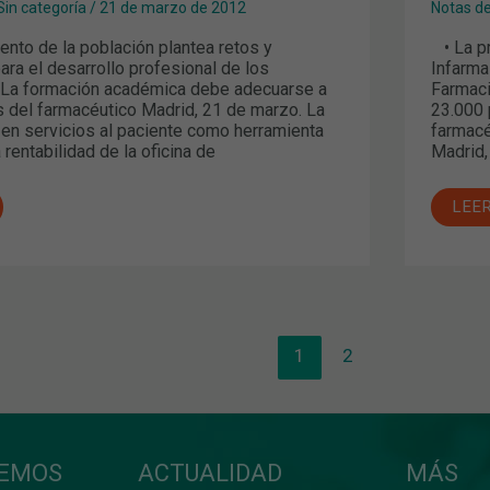
Sin categoría
/
21 de marzo de 2012
Notas d
ento de la población plantea retos y
• La pr
ra el desarrollo profesional de los
Infarma
 La formación académica debe adecuarse a
Farmaci
s del farmacéutico Madrid, 21 de marzo. La
23.000 
 en servicios al paciente como herramienta
farmacé
 rentabilidad de la oficina de
Madrid,
LEE
1
2
CEMOS
ACTUALIDAD
MÁS