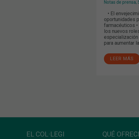
Notas de prensa
,
• El envejecimi
oportunidades pa
farmacéuticos •
los nuevos role
especialización
para aumentar la
LEER MÁS
EL COL·LEGI
QUÉ OFRE