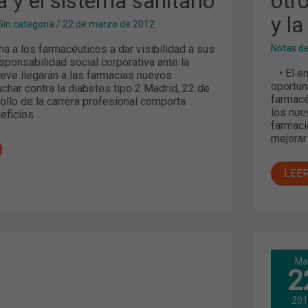
 y el sistema sanitario
otr
SOC
y l
Sin categoría
/
22 de marzo de 2012
 a los farmacéuticos a dar visibilidad a sus
Notas d
ponsabilidad social corporativa ante la
• El en
reve llegarán a las farmacias nuevos
oportun
char contra la diabetes tipo 2 Madrid, 22 de
farmacé
ollo de la carrera profesional comporta
los nue
eficios
farmaci
mejorar
LEE
INF
Ma
MAD
2
2012
LOS
EXP
20
PID