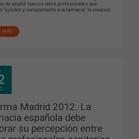
 de asumir nuevos retos profesionales que
n “solidez y complemento a la farmacia” la creación
R MÁS
ARMA
r
RID
2
.
MACIA
12
AÑOLA
E
ORAR
arma Madrid 2012. La
CEPCIÓN
RE
macia española debe
OS
FESIONALES
orar su percepción entre
ITARIOS