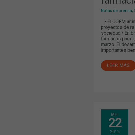
farmacia
SANITARIO
Notas de prensa
,
• El COFM anima
proyectos de res
sociedad • En b
fármacos para lu
marzo. El desarr
importantes ben
LEER MÁS
INFARMA
Mar
MADRID
22
2012.
LOS
COF
2012
DE