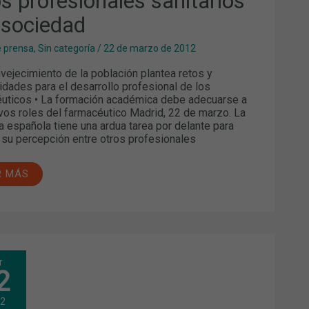
os profesionales sanitarios
IEDAD
a sociedad
e prensa
,
Sin categoría
/
22 de marzo de 2012
vejecimiento de la población plantea retos y
idades para el desarrollo profesional de los
uticos • La formación académica debe adecuarse a
vos roles del farmacéutico Madrid, 22 de marzo. La
a española tiene una ardua tarea por delante para
 su percepción entre otros profesionales
R MÁS
ARMA
r
RID
2
.
ERTOS
12
EN