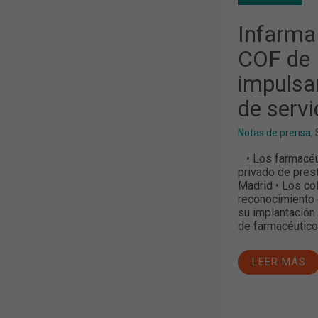
MADRID
Y
Infarma
BARCELONA
IMPULSARÁ
UNA
COF de 
NUEVA
CARTERA
impulsa
DE
SERVICIOS
de servi
DE
LA
FARMACIA
Notas de prensa
,
• Los farmacéut
privado de pres
Madrid • Los co
reconocimiento 
su implantación
de farmacéutico
LEER MÁS