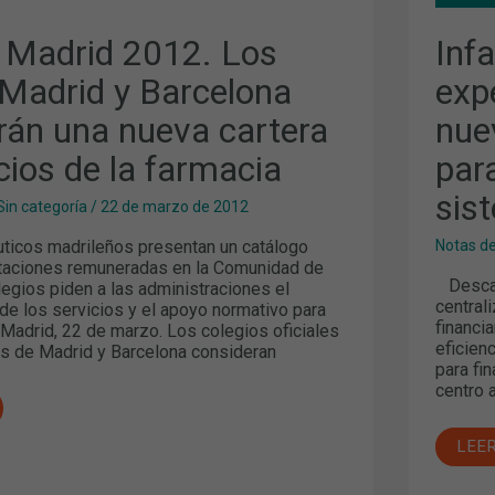
REF
Y
 Madrid 2012. Los
Inf
NUE
N
VÍA
DE
Madrid y Barcelona
exp
FIN
PAR
rán una nueva cartera
nue
ASE
LA
cios de la farmacia
para
VIA
DEL
SIS
sis
Sin categoría
/
22 de marzo de 2012
DE
SAL
icos madrileños presentan un catálogo
Notas d
taciones remuneradas en la Comunidad de
Descar
legios piden a las administraciones el
centrali
de los servicios y el apoyo normativo para
financia
 Madrid, 22 de marzo. Los colegios oficiales
eficien
s de Madrid y Barcelona consideran
para fi
centro 
LEE