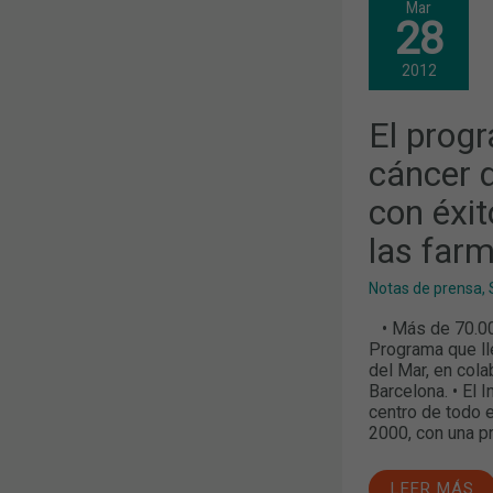
Mar
PROGRAMA
28
DE
CRIBADO
DE
2012
CÁNCER
DE
COLON
El prog
SE
CONSOLIDA
CON
cáncer d
ÉXITO
GRACIAS
con éxit
AL
PAPEL
las far
DE
LAS
FARMACIAS
Notas de prensa
,
• Más de 70.000
Programa que lle
del Mar, en col
Barcelona. • El 
centro de todo e
2000, con una p
LEER MÁS