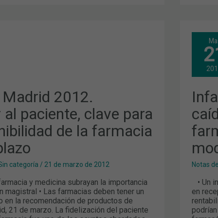
INF
Ma
MAD
2
2012
LA
CAÍ
20
DE
LOS
MÁR
 Madrid 2012.
Inf
DE
IDAD
LA
FAR
r al paciente, clave para
caí
PON
EN
nibilidad de la farmacia
far
RIE
EL
plazo
mod
MOD
DE
FAR
Sin categoría
/
21 de marzo de 2012
Notas d
armacia y medicina subrayan la importancia
• Un in
n magistral • Las farmacias deben tener un
en rece
o en la recomendación de productos de
rentabi
id, 21 de marzo. La fidelización del paciente
podrían