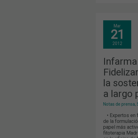
INFARMA
Mar
MADRID
21
2012.
FIDELIZAR
AL
2012
PACIENTE,
CLAVE
PARA
Infarma
LA
SOSTENIBIL
DE
Fideliza
LA
FARMACIA
la soste
A
LARGO
a largo 
PLAZO
Notas de prensa
,
• Expertos en f
de la formulació
papel más activ
fitoterapia Madr