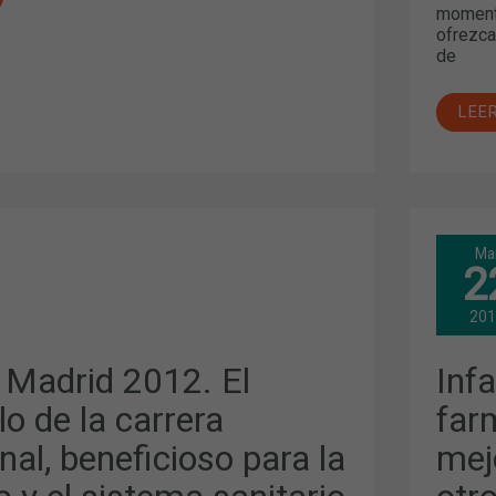
momento
ofrezca
de
LEE
INF
Ma
MAD
2
2012
LA
O
FAR
20
ESP
DEB
MEJ
 Madrid 2012. El
Inf
L,
SU
O
PER
ENT
lo de la carrera
far
OTR
PRO
nal, beneficioso para la
mej
SAN
Y
LA