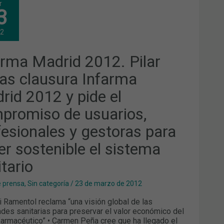
r
RID
3
.
AR
JAS
12
USURA
ARMA
RID
arma Madrid 2012. Pilar
2
jas clausura Infarma
PROMISO
rid 2012 y pide el
ARIOS,
promiso de usuarios,
FESIONALES
TORAS
fesionales y gestoras para
A
ER
er sostenible el sistema
TENIBLE
tario
TEMA
ITARIO
e prensa
,
Sin categoría
/
23 de marzo de 2012
 Ramentol reclama “una visión global de las
ades sanitarias para preservar el valor económico del
farmacéutico” • Carmen Peña cree que ha llegado el