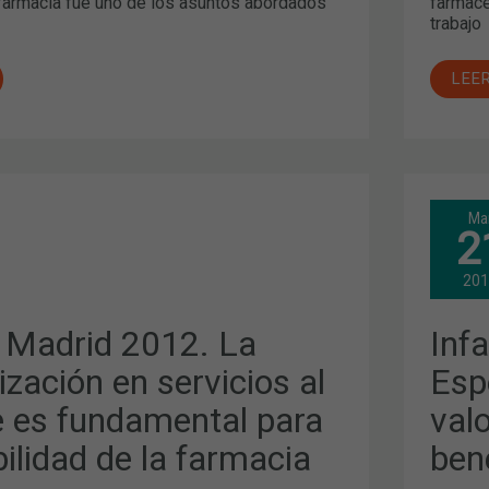
e farmacia fue uno de los asuntos abordados
farmacé
trabajo
LEE
INF
Ma
MAD
2
2012
ESP
ACIÓN
AGU
20
DES
EL
VAL
 Madrid 2012. La
Inf
QUE
APO
AL
LA
ización en servicios al
Esp
FAR
AL
e es fundamental para
val
AD
BEN
DE
bilidad de la farmacia
ben
LOS
CIU