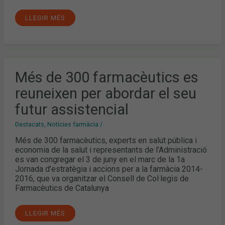
LLEGIR MÉS
MÉS
Més de 300 farmacèutics es
DE
300
reuneixen per abordar el seu
FARMACÈUTICS
ES
REUNEIXEN
futur assistencial
PER
ABORDAR
EL
Destacats
,
Notícies farmàcia
/
SEU
FUTUR
Més de 300 farmacèutics, experts en salut pública i
ASSISTENCIAL
economia de la salut i representants de l’Administració
es van congregar el 3 de juny en el marc de la 1a
Jornada d’estratègia i accions per a la farmàcia 2014-
2016, que va organitzar el Consell de Col·legis de
Farmacèutics de Catalunya
LLEGIR MÉS