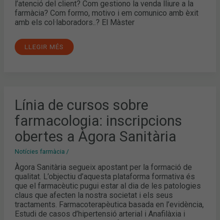
l’atenció del client? Com gestiono la venda lliure a la
farmàcia? Com formo, motivo i em comunico amb èxit
amb els col·laboradors..? El Màster
LLEGIR MÉS
LÍNIA
Línia de cursos sobre
DE
CURSOS
farmacologia: inscripcions
SOBRE
FARMACOLOGIA:
INSCRIPCIONS
obertes a Àgora Sanitària
OBERTES
A
ÀGORA
Notícies farmàcia
/
SANITÀRIA
Àgora Sanitària segueix apostant per la formació de
qualitat. L’objectiu d’aquesta plataforma formativa és
que el farmacèutic pugui estar al dia de les patologies
claus que afecten la nostra societat i els seus
tractaments. Farmacoterapèutica basada en l’evidència,
Estudi de casos d’hipertensió arterial i Anafilàxia i