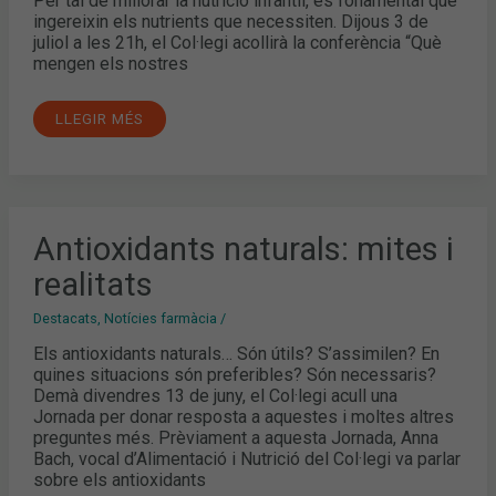
Per tal de millorar la nutrició infantil, és fonamental que
ingereixin els nutrients que necessiten. Dijous 3 de
juliol a les 21h, el Col·legi acollirà la conferència “Què
mengen els nostres
LLEGIR MÉS
ANTIOXIDANTS
Antioxidants naturals: mites i
NATURALS:
MITES
realitats
I
REALITATS
Destacats
,
Notícies farmàcia
/
Els antioxidants naturals… Són útils? S’assimilen? En
quines situacions són preferibles? Són necessaris?
Demà divendres 13 de juny, el Col·legi acull una
Jornada per donar resposta a aquestes i moltes altres
preguntes més. Prèviament a aquesta Jornada, Anna
Bach, vocal d’Alimentació i Nutrició del Col·legi va parlar
sobre els antioxidants