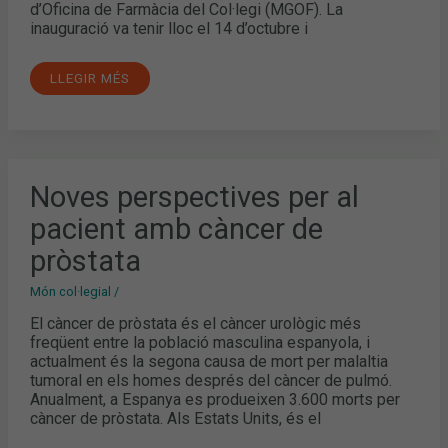
d’Oficina de Farmàcia del Col·legi (MGOF). La
inauguració va tenir lloc el 14 d’octubre i
LLEGIR MÉS
NOVES
Noves perspectives per al
PERSPECTIVES
PER
pacient amb càncer de
AL
PACIENT
AMB
pròstata
CÀNCER
DE
PRÒSTATA
Món col·legial
/
El càncer de pròstata és el càncer urològic més
freqüent entre la població masculina espanyola, i
actualment és la segona causa de mort per malaltia
tumoral en els homes després del càncer de pulmó.
Anualment, a Espanya es produeixen 3.600 morts per
càncer de pròstata. Als Estats Units, és el