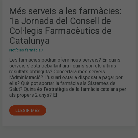
MÉS
Més serveis a les farmàcies:
SERVEIS
A
1a Jornada del Consell de
LES
FARMÀCIES:
1A
Col·legis Farmacèutics de
JORNADA
DEL
Catalunya
CONSELL
DE
COL·LEGIS
Notícies farmàcia
/
FARMACÈUTICS
DE
Les farmàcies podran oferir nous serveis? En quins
CATALUNYA
serveis s’està treballant ara i quins són els últims
resultats obtinguts? Concertarà més serveis
l’Administració? L’usuari estaria disposat a pagar per
ells? Què pot aportar la farmàcia als Sistemes de
Salut? Quina és l’estratègia de la farmàcia catalana per
als propers 2 anys? El
LLEGIR MÉS