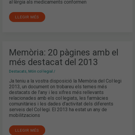
al·lèrgia als medicaments conformen
LLEGIR MÉS
MEMÒRIA:
Memòria: 20 pàgines amb el
20
PÀGINES
més destacat del 2013
AMB
EL
MÉS
Destacats
,
Món col·legial
/
DESTACAT
DEL
Ja teniu a la vostra disposició la Memòria del Col·legi
2013
2013, un document on trobareu els temes més
destacats de l’any i les xifres més rellevants
relacionades amb els col·legiats, les farmàcies
comunitàries i les dades d’activitat dels diferents
serveis del Col·legi. El 2013 ha estat un any de
mobilitzacions
LLEGIR MÉS