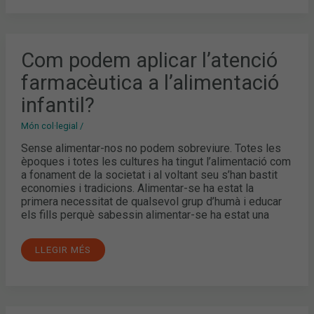
COM
Com podem aplicar l’atenció
PODEM
APLICAR
farmacèutica a l’alimentació
L’ATENCIÓ
FARMACÈUTICA
A
infantil?
L’ALIMENTACIÓ
INFANTIL?
Món col·legial
/
Sense alimentar-nos no podem sobreviure. Totes les
èpoques i totes les cultures ha tingut l’alimentació com
a fonament de la societat i al voltant seu s’han bastit
economies i tradicions. Alimentar-se ha estat la
primera necessitat de qualsevol grup d’humà i educar
els fills perquè sabessin alimentar-se ha estat una
LLEGIR MÉS