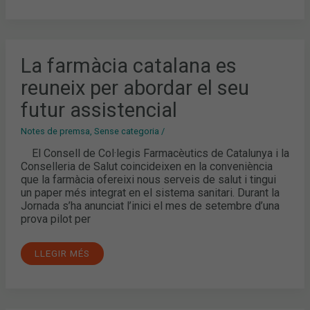
LA
La farmàcia catalana es
FARMÀCIA
CATALANA
reuneix per abordar el seu
ES
REUNEIX
PER
futur assistencial
ABORDAR
EL
SEU
Notes de premsa
,
Sense categoria
/
FUTUR
ASSISTENCIAL
El Consell de Col·legis Farmacèutics de Catalunya i la
Conselleria de Salut coincideixen en la conveniència
que la farmàcia ofereixi nous serveis de salut i tingui
un paper més integrat en el sistema sanitari. Durant la
Jornada s’ha anunciat l’inici el mes de setembre d’una
prova pilot per
LLEGIR MÉS