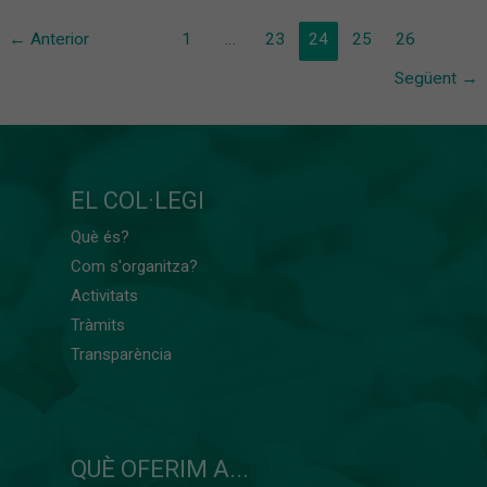
←
Anterior
1
…
23
24
25
26
Següent
→
EL COL·LEGI
Què és?
Com s'organitza?
Activitats
Tràmits
Transparència
QUÈ OFERIM A...