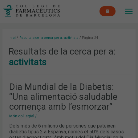
Vés
MAI
al
ME
contingut
Inici
Resultats de la cerca per a: activitats
Pàgina 24
Resultats de la cerca per a:
activitats
DIA
Dia Mundial de la Diabetis:
MUNDIAL
DE
“Una alimentació saludable
LA
DIABETIS:
“UNA
comença amb l’esmorzar”
ALIMENTACIÓ
SALUDABLE
COMENÇA
Món col·legial
/
AMB
L’ESMORZAR”
Dels més de 6 milions de persones que pateixen
diabetis tipus 2 a Espanya, només el 50% dels casos
estan diagnosticats. Amb motiu del Dia Mundial de la