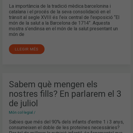
A
La importància de la tradició mèdica barcelonina i
LA
BARCELONA
catalana i el procés de la seva consolidació en el
DEL
trànsit al segle XVIII és l’eix central de l’exposició “El
1714?
món de la salut a la Barcelona de 1714”. Aquesta
mostra s’endinsa en el món de la salut presentant un
món de
LLEGIR MÉS
SABEM
Sabem què mengen els
QUÈ
MENGEN
nostres fills? En parlarem el 3
ELS
NOSTRES
FILLS?
de juliol
EN
PARLAREM
EL
Món col·legial
/
3
DE
Sabies que més del 90% dels infants d’entre 1 i 3 anys,
JULIOL
consumeixen el doble de les proteïnes necessàries?