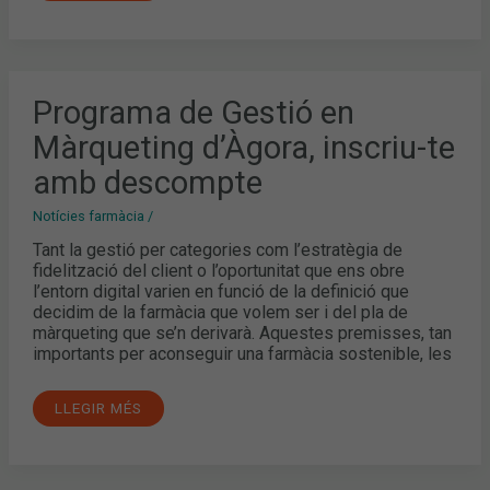
PROGRAMA
Programa de Gestió en
DE
GESTIÓ
Màrqueting d’Àgora, inscriu-te
EN
MÀRQUETING
D’ÀGORA,
amb descompte
INSCRIU-
TE
AMB
Notícies farmàcia
/
DESCOMPTE
Tant la gestió per categories com l’estratègia de
fidelització del client o l’oportunitat que ens obre
l’entorn digital varien en funció de la definició que
decidim de la farmàcia que volem ser i del pla de
màrqueting que se’n derivarà. Aquestes premisses, tan
importants per aconseguir una farmàcia sostenible, les
LLEGIR MÉS