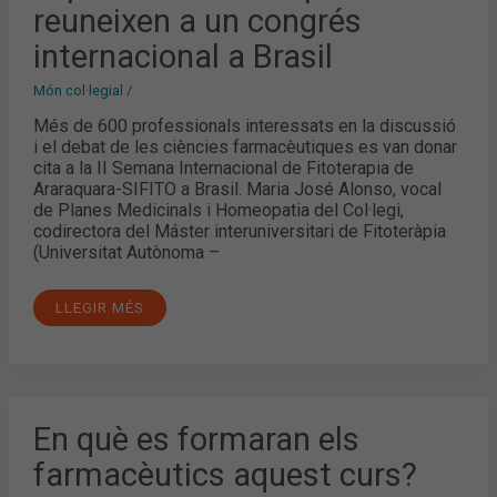
FITOTERÀPIA
reuneixen a un congrés
ES
REUNEIXEN
A
internacional a Brasil
UN
CONGRÉS
INTERNACIONAL
Món col·legial
/
A
BRASIL
Més de 600 professionals interessats en la discussió
i el debat de les ciències farmacèutiques es van donar
cita a la II Semana Internacional de Fitoterapia de
Araraquara-SIFITO a Brasil. Maria José Alonso, vocal
de Planes Medicinals i Homeopatia del Col·legi,
codirectora del Máster interuniversitari de Fitoteràpia
(Universitat Autònoma –
LLEGIR MÉS
EN
En què es formaran els
QUÈ
ES
farmacèutics aquest curs?
FORMARAN
ELS