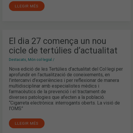
LLEGIR MÉS
EL
El dia 27 comença un nou
DIA
27
cicle de tertúlies d’actualitat
COMENÇA
UN
NOU
Destacats
,
Món col·legial
/
CICLE
DE
Nova edició de les Tertúlies d’actualitat del Col·legi per
TERTÚLIES
D’ACTUALITAT
aprofundir en l’actualització de coneixements, en
l’intercanvi d’experiències i per reflexionar de manera
multidisciplinar amb especialistes mèdics i
farmacèutics de la prevenció i el tractament de
diverses patologies que afecten a la població.
“Cigarreta electrònica: interrogants oberts. La visió de
l’OMS”
LLEGIR MÉS