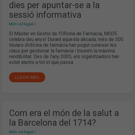
DEL
dies per apuntar-se a la
MGOF:
ÚLTIMS
DIES
sessió informativa
PER
APUNTAR-
SE
Món col·legial
/
A
LA
El Màster en Gestió de l’Oficina de Farmàcia, MGOF,
SESSIÓ
celebra deu anys! Durant aquesta dècada, més de 500
INFORMATIVA
titulars d’oficina de farmàcia han pogut conèixer les
claus per gestionar la farmàcia i treure’n la màxima
rendibilitat. Des de l’any 2005, els organitzadors han
estat atents a tot el que passa
LLEGIR MÉS
COM
Com era el món de la salut a
ERA
EL
la Barcelona del 1714?
MÓN
DE
LA
Món col·legial
/
SALUT