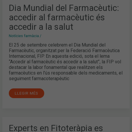
DIA
Dia Mundial del Farmacèutic:
MUNDIAL
DEL
accedir al farmacèutic és
FARMACÈUTIC:
ACCEDIR
AL
accedir a la salut
FARMACÈUTIC
ÉS
ACCEDIR
Notícies farmàcia
/
A
LA
El 25 de setembre celebrem el Dia Mundial del
SALUT
Farmacèutic, organitzat per la Federació Farmacèutica
Internacional, FIP. En aquesta edició, sota el lema
“Accedir al farmacèutic és accedir a la salut”, la FIP vol
destacar la labor fonamental que realitzen els
farmacèutics en l’ús responsable dels medicaments, el
seguiment farmacoterapèutic
LLEGIR MÉS
EXPERTS
Experts en Fitoteràpia es
EN