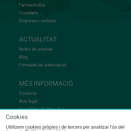
Farmacèutics
Ciutadans
Empreses i entitats
ACTUALITAT
Notes de premsa
Blog
Formulari de subscripció
MÉS INFORMACIÓ
Contacte
Avís legal
Canal Ètic i Política d’ús
Cookies
Utilitzem cookies pròpies i de tercers per analitzar l'ús del