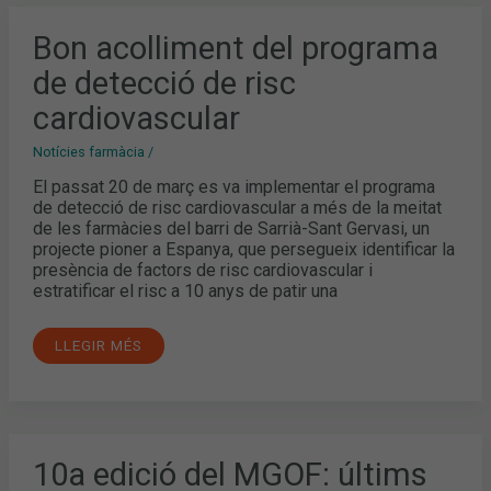
BON
Bon acolliment del programa
ACOLLIMENT
DEL
de detecció de risc
PROGRAMA
DE
DETECCIÓ
cardiovascular
DE
RISC
CARDIOVASCULAR
Notícies farmàcia
/
El passat 20 de març es va implementar el programa
de detecció de risc cardiovascular a més de la meitat
de les farmàcies del barri de Sarrià-Sant Gervasi, un
projecte pioner a Espanya, que persegueix identificar la
presència de factors de risc cardiovascular i
estratificar el risc a 10 anys de patir una
LLEGIR MÉS
10A
10a edició del MGOF: últims
EDICIÓ