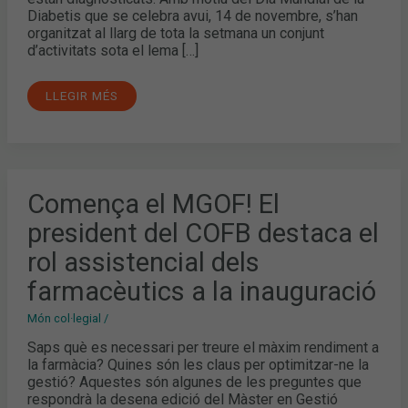
Diabetis que se celebra avui, 14 de novembre, s’han
organitzat al llarg de tota la setmana un conjunt
d’activitats sota el lema […]
LLEGIR MÉS
COMENÇA
Comença el MGOF! El
EL
MGOF!
president del COFB destaca el
EL
PRESIDENT
DEL
rol assistencial dels
COFB
DESTACA
farmacèutics a la inauguració
EL
ROL
ASSISTENCIAL
Món col·legial
/
DELS
FARMACÈUTICS
Saps què es necessari per treure el màxim rendiment a
A
LA
la farmàcia? Quines són les claus per optimitzar-ne la
INAUGURACIÓ
gestió? Aquestes són algunes de les preguntes que
respondrà la desena edició del Màster en Gestió