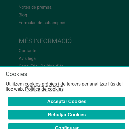
Notes de premsa
Blog
Formulari de subscripció
MÉS INFORMACIÓ
Contacte
Avís legal
Canal Ètic i Política d’ús
Cookies
Utilitzem cookies pròpies i de tercers per analitzar l'ús del
lloc web.
Política de cookies
Acceptar Cookies
Rebutjar Cookies
Configurar