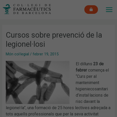
Vés
MAI
al
ME
contingut
Cursos sobre prevenció de la
legionel·losi
Món col·legial
/
febrer 19, 2015
El dilluns
23 de
febrer
comença el
“Curs per al
manteniment
higieniecosanitari
d’instal·lacions de
risc davant la
legionel·la”, una formació de 25 hores lectives adreçada a
tots aquells professionals que per la seva activitat