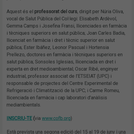
Aquest és el
professorat del curs
, dirigit per Núria Oliva,
vocal de Salut Pública del Col·legi: Elisabeth Ardèvol,
Gemma Camps i Josefina Fransi, llicenciades en farmàcia
i tècniques superiors en salut pública; Joan Carles Badia,
llicenciat en farmàcia i dret i tècnic superior en salut
pública; Ester Ibáñez, Leonor Pascual i Hortensia
Prellezo, doctores en farmàcia i tècniques superiors en
salut pública; Sonsoles Iglesias, llicenciada en dret i
experta en dret medioambiental; Oscar Ribé, enginyer
industrial, professor associat de l’ETSEIAT (UPC) i
responsable de projectes del Centre Experimental de
Refrigeració i Climatització de la UPC; i Carme Romeu,
llicenciada en farmàcia i cap laboratori d’anàlisis
mediambientals.
INSCRIU-TE
(
via
www.cofb.org
)
Està prevista una segona edició del 15 al 19 de juny i una