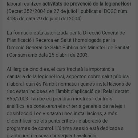
laboral realitzen
activitats de prevenció de la legionel·losi
(Decret 352/2004 de 27 de juliol i publicat al DOGC núm.
4185 de data 29 de juliol del 2004).
La formació està autoritzada per la Direcció General de
Planificació i Recerca en Salut i homologada per la
Direcció General de Salut Pública del Ministeri de Sanitat
i Consum amb data 25 d’abril de 2003.
Al llarg de cinc dies, el curs tractarà la importància
sanitària de la legionel·losi, aspectes sobre salut pública
i laboral, quin és l’àmbit normatiu i quines instal·lacions de
risc estan incloses en l’àmbit d’aplicació del Reial decret
865/2003. També es prendran mostres i controls
analítics, es coneixeran els criteris generals de neteja i
desinfecció i es visitaran unes instal·lacions, a més
d’identificar-se els punts crítics i elaboració de
programes de control. L’última sessió està dedicada a
pràctiques i la seva consegüent avaluació.