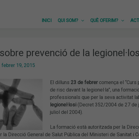
INICI
QUI SOM?
QUÈ OFERIM?
ACT
sobre prevenció de la legionel·los
/
febrer 19, 2015
El dilluns
23 de febrer
comença el “Curs pe
de risc davant la legionel·la”, una formac
professionals que per la seva activitat la
legionel·losi
(Decret 352/2004 de 27 de ju
juliol del 2004).
La formació està autoritzada per la Direcc
la Direcció General de Salut Pública del Ministeri de Sanitat i 