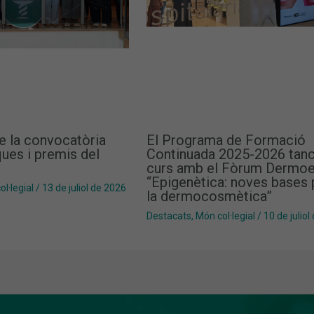
e la convocatòria
El Programa de Formació
ues i premis del
Continuada 2025-2026 tanc
curs amb el Fòrum Dermoe
“Epigenètica: noves bases 
l·legial
/
13 de juliol de 2026
la dermocosmètica”
Destacats
,
Món col·legial
/
10 de juliol