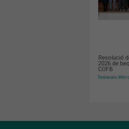
Resolució d
2026 de beq
COFB
Destacats
,
Món co