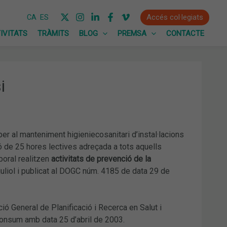
Accés col·legiats
CA
ES
IVITATS
TRÀMITS
BLOG
PREMSA
CONTACTE
i
r al manteniment higieniecosanitari d’instal·lacions
ió de 25 hores lectives adreçada a tots aquells
boral realitzen
activitats de prevenció de la
liol i publicat al DOGC núm. 4185 de data 29 de
ió General de Planificació i Recerca en Salut i
Consum amb data 25 d’abril de 2003.