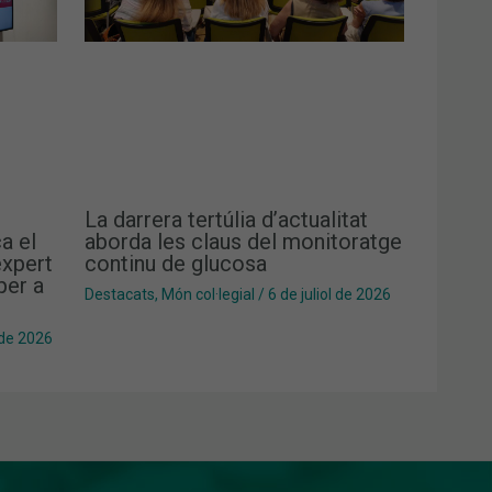
La darrera tertúlia d’actualitat
a el
aborda les claus del monitoratge
xpert
continu de glucosa
per a
Destacats
,
Món col·legial
/
6 de juliol de 2026
 de 2026