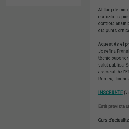
Al llarg de cinc
normatiu i quin
controls analíti
els punts críti
Aquest és el
p
Josefina Fransi,
tècnic superior
salut pública; 
associat de l’E
Romeu, llicenci
INSCRIU-TE
(
v
Està prevista u
Curs d’actualit