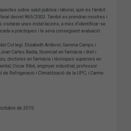
 aspectes sobre salut pública i laboral, quin és l’àmbit
el Reial decret 865/2003. També es prendran mostres i
s visitaran unes instal·lacions, a més d’identificar-se
icada a pràctiques i la seva consegüent avaluació.
ca del Col·legi: Elisabeth Ardèvol, Gemma Camps i
Joan Carles Badia, llicenciat en farmàcia i dret i
ezo, doctores en farmàcia i tècniques superiors en
ental; Oscar Ribé, enginyer industrial, professor
 de Refrigeració i Climatització de la UPC; i Carme
d’octubre de 2015.