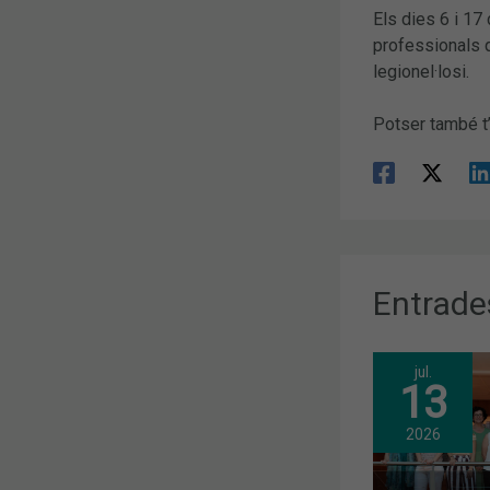
Els dies 6 i 17
professionals q
legionel·losi.
Potser també t
Entrade
jul.
13
2026