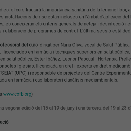
 dies, el curs tractarà la importància sanitària de la legionel·losi,
es instal·lacions de risc estan incloses en l’àmbit d’aplicació d
cs, es coneixeran els criteris generals de neteja i desinfecció i e
cs i elaboració de programes de control. L’última sessió està ded
rofessorat del curs
, dirigit per Núria Oliva, vocal de Salut Públi
 llicenciades en farmàcia i tècniques superiors en salut pública; 
 en salut pública; Ester Ibáñez, Leonor Pascual i Hortensia Prell
Sonsoles Iglesias, llicenciada en dret i experta en dret medioambi
TSEIAT (UPC) i responsable de projectes del Centre Experimental
ada en farmàcia i cap laboratori d’anàlisis mediambientals.
ia
www.cofb.org
)
na segona edició del 15 al 19 de juny i una tercera, del 19 al 23 
zació