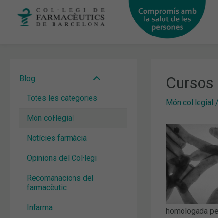
Vés
al
contingut
Cursos 
Blog
Totes les categories
Món col·legial
Món col·legial
Notícies farmàcia
Opinions del Col·legi
Recomanacions del
farmacèutic
Infarma
homologada per 