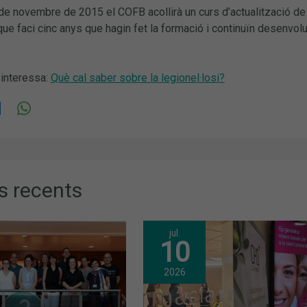
 de novembre de 2015 el COFB acollirà un curs d’actualització de
ue faci cinc anys que hagin fet la formació i continuïn desenvol
’interessa:
Què cal saber sobre la legionel·losi?
s recents
jul.
10
2026