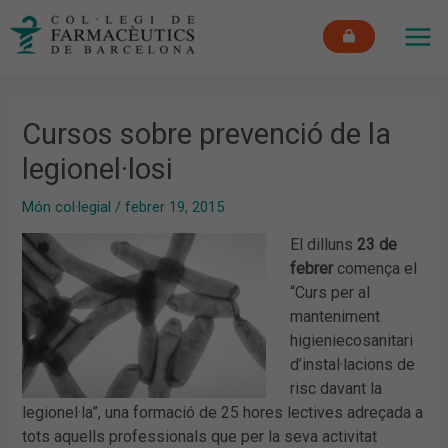
Vés
MAI
al
ME
contingut
Cursos sobre prevenció de la
legionel·losi
Món col·legial
/
febrer 19, 2015
El dilluns
23 de
febrer
comença el
“Curs per al
manteniment
higieniecosanitari
d’instal·lacions de
risc davant la
legionel·la”, una formació de 25 hores lectives adreçada a
tots aquells professionals que per la seva activitat