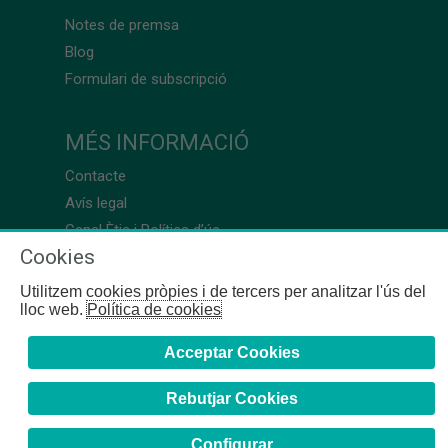
Notes de premsa
Blog
Formulari de subscripció
MÉS INFORMACIÓ
Contacte
Avís legal
Canal Ètic i Política d’ús
Cookies
Utilitzem cookies pròpies i de tercers per analitzar l'ús del
lloc web.
Política de cookies
Acceptar Cookies
Rebutjar Cookies
Configurar