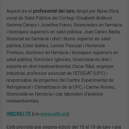
Aquest és el
professorat del curs
, dirigit per Núria Oliva,
vocal de Salut Pública del Col·legi: Elisabeth Ardèvol,
Gemma Camps i Josefina Fransi, llicenciades en farmàcia
i tècniques superiors en salut pública; Joan Carles Badia,
llicenciat en farmàcia i dret i tècnic superior en salut
pública; Ester Ibáñez, Leonor Pascual i Hortensia
Prellezo, doctores en farmàcia i tècniques superiors en
salut pública; Sonsoles Iglesias, llicenciada en dret i
experta en dret medioambiental; Oscar Ribé, enginyer
industrial, professor associat de l’ETSEIAT (UPC) i
responsable de projectes del Centre Experimental de
Refrigeració i Climatització de la UPC; i Carme Romeu,
llicenciada en farmàcia i cap laboratori d’anàlisis
mediambientals.
INSCRIU-TE
(
via
www.cofb.org
)
Està prevista una segona edició del 15 al 19 de juny i una