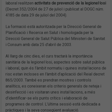
laboral realitzen
activitats de prevenció de la legionel·losi
(Decret 352/2004 de 27 de juliol i publicat al DOGC núm.
4185 de data 29 de juliol del 2004).
La formació està autoritzada per la Direcció General de
Planificació i Recerca en Salut i homologada per la
Direcció General de Salut Pública del Ministeri de Sanitat
i Consum amb data 25 d’abril de 2003.
Al llarg de cinc dies, el curs tractarà la importància
sanitària de la legionel·losi, aspectes sobre salut pública
i laboral, quin és l’àmbit normatiu i quines instal·lacions de
risc estan incloses en l’àmbit d’aplicació del Reial decret
865/2003. També es prendran mostres i controls
analítics, es coneixeran els criteris generals de neteja i
desinfecció i es visitaran unes instal·lacions, a més
d’identificar-se els punts crítics i elaboració de
programes de control. L’última sessió està dedicada a
pràctiques i la seva consegüent avaluació.