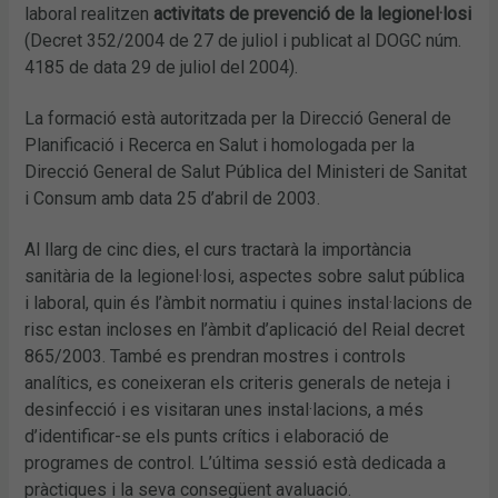
laboral realitzen
activitats de prevenció de la legionel·losi
(Decret 352/2004 de 27 de juliol i publicat al DOGC núm.
4185 de data 29 de juliol del 2004).
La formació està autoritzada per la Direcció General de
Planificació i Recerca en Salut i homologada per la
Direcció General de Salut Pública del Ministeri de Sanitat
i Consum amb data 25 d’abril de 2003.
Al llarg de cinc dies, el curs tractarà la importància
sanitària de la legionel·losi, aspectes sobre salut pública
i laboral, quin és l’àmbit normatiu i quines instal·lacions de
risc estan incloses en l’àmbit d’aplicació del Reial decret
865/2003. També es prendran mostres i controls
analítics, es coneixeran els criteris generals de neteja i
desinfecció i es visitaran unes instal·lacions, a més
d’identificar-se els punts crítics i elaboració de
programes de control. L’última sessió està dedicada a
pràctiques i la seva consegüent avaluació.