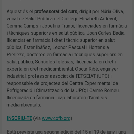
Aquest és el
professorat del curs
, dirigit per Núria Oliva,
vocal de Salut Pública del Col·legi: Elisabeth Ardèvol,
Gemma Camps i Josefina Fransi, llicenciades en farmàcia
i tècniques superiors en salut pública; Joan Carles Badia,
llicenciat en farmàcia i dret i tècnic superior en salut
pública; Ester Ibáñez, Leonor Pascual i Hortensia
Prellezo, doctores en farmàcia i tècniques superiors en
salut pública; Sonsoles Iglesias, llicenciada en dret i
experta en dret medioambiental; Oscar Ribé, enginyer
industrial, professor associat de l’ETSEIAT (UPC) i
responsable de projectes del Centre Experimental de
Refrigeració i Climatització de la UPC; i Carme Romeu,
llicenciada en farmàcia i cap laboratori d’anàlisis
mediambientals.
INSCRIU-TE
(
via
www.cofb.org
)
Està prevista una segona edició del 15 al 19 de juny i una