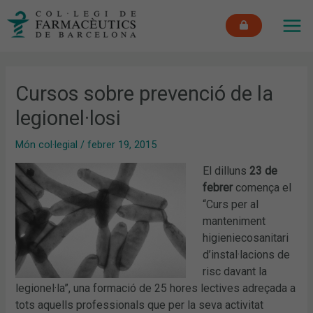
Vés
MAI
al
ME
contingut
Cursos sobre prevenció de la
legionel·losi
Món col·legial
/
febrer 19, 2015
El dilluns
23 de
febrer
comença el
“Curs per al
manteniment
higieniecosanitari
d’instal·lacions de
risc davant la
legionel·la”, una formació de 25 hores lectives adreçada a
tots aquells professionals que per la seva activitat