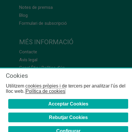
Notes de premsa
Blog
Formulari de subscripció
MÉS INFORMACIÓ
Contacte
Avís legal
Canal Ètic i Política d’ús
Cookies
Utilitzem cookies pròpies i de tercers per analitzar l'ús del
lloc web.
Política de cookies
Acceptar Cookies
Rebutjar Cookies
Configurar