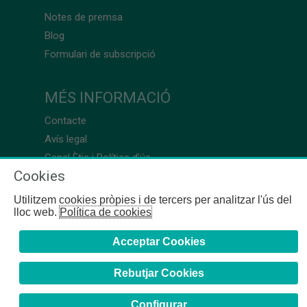
Notes de premsa
Blog
Formulari de subscripció
MÉS INFORMACIÓ
Contacte
Avís legal
Canal Ètic i Política d’ús
Cookies
Utilitzem cookies pròpies i de tercers per analitzar l'ús del
lloc web.
Política de cookies
Acceptar Cookies
Rebutjar Cookies
Configurar