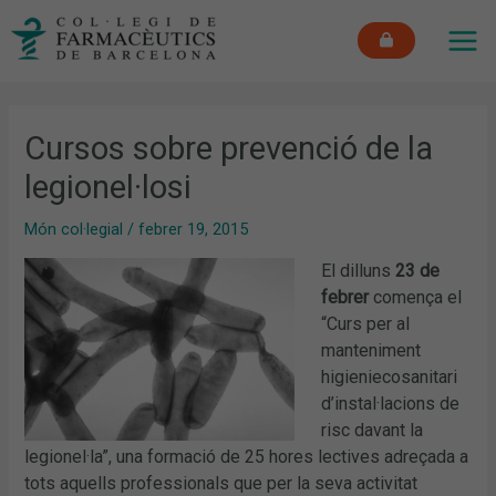
Vés
MAI
al
ME
contingut
Cursos sobre prevenció de la
legionel·losi
Món col·legial
/
febrer 19, 2015
El dilluns
23 de
febrer
comença el
“Curs per al
manteniment
higieniecosanitari
d’instal·lacions de
risc davant la
legionel·la”, una formació de 25 hores lectives adreçada a
tots aquells professionals que per la seva activitat