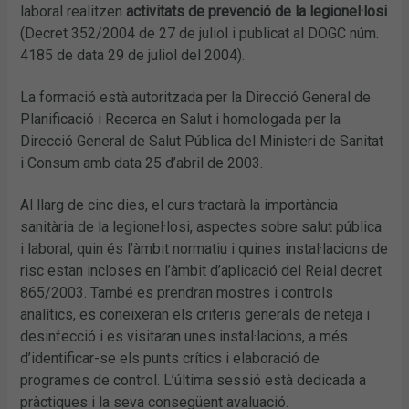
laboral realitzen
activitats de prevenció de la legionel·losi
(Decret 352/2004 de 27 de juliol i publicat al DOGC núm.
4185 de data 29 de juliol del 2004).
La formació està autoritzada per la Direcció General de
Planificació i Recerca en Salut i homologada per la
Direcció General de Salut Pública del Ministeri de Sanitat
i Consum amb data 25 d’abril de 2003.
Al llarg de cinc dies, el curs tractarà la importància
sanitària de la legionel·losi, aspectes sobre salut pública
i laboral, quin és l’àmbit normatiu i quines instal·lacions de
risc estan incloses en l’àmbit d’aplicació del Reial decret
865/2003. També es prendran mostres i controls
analítics, es coneixeran els criteris generals de neteja i
desinfecció i es visitaran unes instal·lacions, a més
d’identificar-se els punts crítics i elaboració de
programes de control. L’última sessió està dedicada a
pràctiques i la seva consegüent avaluació.