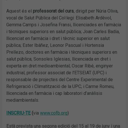
Aquest és el
professorat del curs
, dirigit per Núria Oliva,
vocal de Salut Pública del Col·legi: Elisabeth Ardèvol,
Gemma Camps i Josefina Fransi, llicenciades en farmàcia
i tècniques superiors en salut pública; Joan Carles Badia,
llicenciat en farmàcia i dret i tècnic superior en salut
pública; Ester Ibáñez, Leonor Pascual i Hortensia
Prellezo, doctores en farmàcia i tècniques superiors en
salut pública; Sonsoles Iglesias, llicenciada en dret i
experta en dret medioambiental; Oscar Ribé, enginyer
industrial, professor associat de l’ETSEIAT (UPC) i
responsable de projectes del Centre Experimental de
Refrigeració i Climatització de la UPC; i Carme Romeu,
llicenciada en farmàcia i cap laboratori d’anàlisis
mediambientals.
INSCRIU-TE
(
via
www.cofb.org
)
Està prevista una segona edició del 15 al 19 de juny i una