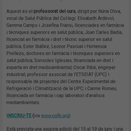
Aquest és el
professorat del curs
, dirigit per Núria Oliva,
vocal de Salut Pública del Col·legi: Elisabeth Ardèvol,
Gemma Camps i Josefina Fransi, llicenciades en farmàcia
i tècniques superiors en salut pública; Joan Carles Badia,
llicenciat en farmàcia i dret i tècnic superior en salut
pública; Ester Ibáñez, Leonor Pascual i Hortensia
Prellezo, doctores en farmàcia i tècniques superiors en
salut pública; Sonsoles Iglesias, llicenciada en dret i
experta en dret medioambiental; Oscar Ribé, enginyer
industrial, professor associat de l’ETSEIAT (UPC) i
responsable de projectes del Centre Experimental de
Refrigeració i Climatització de la UPC; i Carme Romeu,
llicenciada en farmàcia i cap laboratori d’anàlisis
mediambientals.
INSCRIU-TE
(
via
www.cofb.org
)
Està prevista una segona edició del 15 al 19 de juny i una