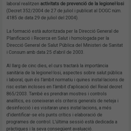
laboral realitzen
activitats de prevenció de la legionel·losi
(Decret 352/2004 de 27 de juliol i publicat al DOGC núm.
4185 de data 29 de juliol del 2004).
La formació està autoritzada per la Direcció General de
Planificació i Recerca en Salut i homologada per la
Direcció General de Salut Pública del Ministeri de Sanitat
i Consum amb data 25 d’abril de 2003.
Al llarg de cinc dies, el curs tractarà la importància
sanitària de la legionel·losi, aspectes sobre salut pública
i laboral, quin és l’àmbit normatiu i quines instal·lacions de
risc estan incloses en l’àmbit d’aplicació del Reial decret
865/2003. També es prendran mostres i controls
analítics, es coneixeran els criteris generals de neteja i
desinfecció i es visitaran unes instal·lacions, a més
d’identificar-se els punts crítics i elaboració de
programes de control. L’última sessió està dedicada a
pràctiques i la seva consegüent avaluació.