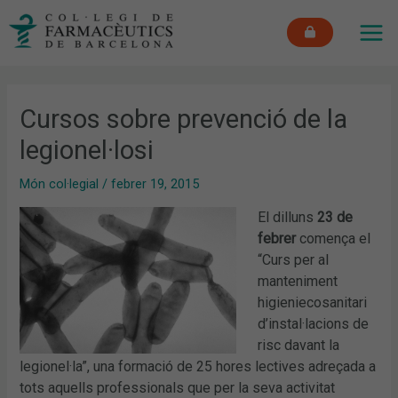
Vés
MAI
al
ME
contingut
Cursos sobre prevenció de la
legionel·losi
Món col·legial
/
febrer 19, 2015
El dilluns
23 de
febrer
comença el
“Curs per al
manteniment
higieniecosanitari
d’instal·lacions de
risc davant la
legionel·la”, una formació de 25 hores lectives adreçada a
tots aquells professionals que per la seva activitat