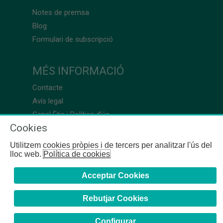
Notes de premsa
Blog
Formulari de subscripció
MÉS INFORMACIÓ
Contacte
Avís legal
Canal Ètic i Política d’ús
Cookies
Utilitzem cookies pròpies i de tercers per analitzar l'ús del
lloc web.
Política de cookies
Acceptar Cookies
Rebutjar Cookies
Configurar